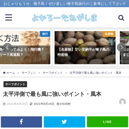
おじゃりもうせ、種子島！ぜひ楽しい種子島旅行のご参考にして下さい!!
行
名産物
【名産物】甘い安納芋が種子島の
モジャコ漁に乗り子として参加！
特産物
まじできつくて本当につらい
ホーム
サーフィン
サーフポイント
太平洋側で最も風に強いポイント・風本
サーフポイント
太平洋側で最も風に強いポイント・風本
2021年9月19日
2021年9月19日
3分49秒
LINE