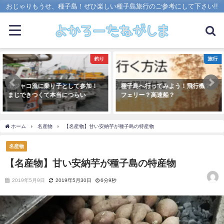
おじゃりもうせ、種子島！ぜひ楽しい種子島旅行のご参考にして下さい!!
釣り
旅行
モジャコ漁に乗り子として参加！
種子島へ行ってみよう！飛行機？
まじできつくて本当につらい
フェリー？高速船？
ホーム
名産物
【名産物】甘い安納芋が種子島の特産物
名産物
【名産物】甘い安納芋が種子島の特産物
2019年5月9日
2019年5月30日
6分9秒