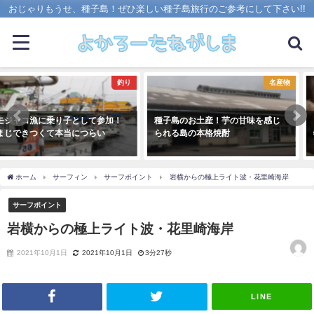
おじゃりもうせ、種子島！ぜひ楽しい種子島旅行のご参考にして下さい!!
釣り
名産物
！
種子島のお土産！芋の甘味を感じ
【名産物】甘い安納芋が種子島
られる島の本格焼酎
特産物
ホーム
サーフィン
サーフポイント
岩横からの極上ライト波・花里崎海岸
サーフポイント
岩横からの極上ライト波・花里崎海岸
2021年10月1日
2021年10月1日
3分27秒
LINE